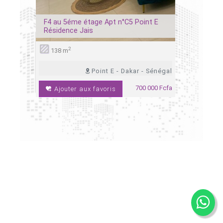
6 m²
F4 au 5éme étage Apt n°C5 Point E
F4 au 1er
Résidence Jais
Résidenc
2
3
138 m
ches
1salon
ch
Point E - Dakar - Sénégal
 Sénégal
700 000 Fcfa
Ajouter aux favoris
 000 Fcfa
Ajoute