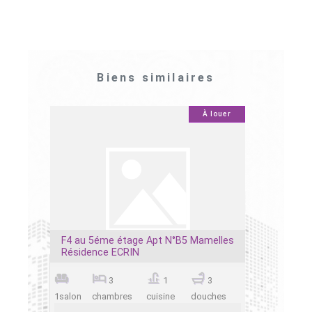
Biens similaires
À louer
À louer
0
0
dence
F4 au 5éme étage Apt N°B5 Mamelles
F4 au 7èm
Résidence ECRIN
Résidenc
3
1
3
1salon
chambres
cuisine
douches
1salon
ch
 Sénégal