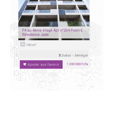
tié
F4 au 4éme étage Apt n°204 Point E
F4 au 9è
Résidence Jade
Ville Rési
2
3
190 m
ches
1salon
ch
Dakar - Sénégal
 Sénégal
1 200 000 Fcfa
Ajouter aux favoris
 333 Fcfa
Ajoute