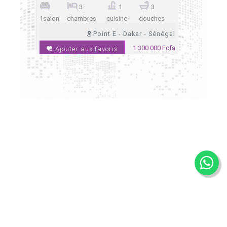
4
3
1
3
ches
1salon
chambres
cuisine
douches
1salon
ch
 Sénégal
Point E - Dakar - Sénégal
Ngo
 667 Fcfa
1 300 000 Fcfa
Ajouter aux favoris
Ajoute