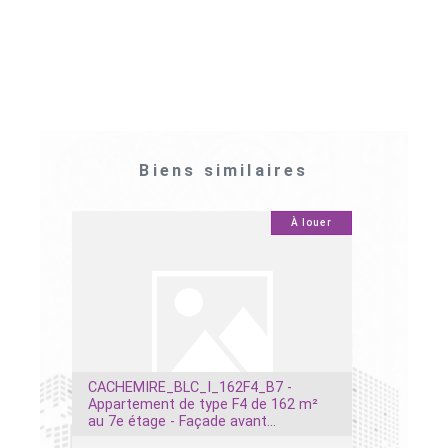
Biens similaires
À louer
À louer
10
0
CACHEMIRE_BLC_I_162F4_B7 -
 C7
Appartement de type F4 de 162 m²
F4 au 2é
au 7e étage - Façade avant...
Almadies