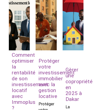
Comment
optimiser
Protéger
la
votre
Gèrer
rentabilité
investissement
une
de son
immobilier
copropriété
investissement
avec la
en
locatif
gestion
2025 à
avec
locative
Dakar
Immoplus
Protéger
La
?
votre