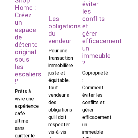
Shop
éviter
Home :
les
Créez
Les
conflits
un
obligations
et
espace
du
gérer
de
vendeur
efficacement
détente
un
Pour une
original
immeuble
transaction
sous
?
immobilière
les
juste et
Copropriété
escaliers
équitable,
:
!"
tout
Comment
Prêts à
vendeur a
éviter les
vivre une
des
conflits et
expérience
obligations
gérer
café
qu’il doit
efficacement
ultime
respecter
un
sans
vis-à-vis
immeuble
quitter le