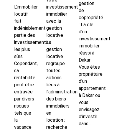
gestion
L’immobilier
investissement
de
locatif
immobilier
copropriété
fait
avec la
: La clé
indéniablement
gestion
d'un
partie des
locative
investissement
investissements
La
immobilier
les plus
gestion
réussi à
sûrs.
locative
Dakar
Cependant,
regroupe
Vous êtes
sa
toutes
propriétaire
rentabilité
actions
d'un
peut être
liées à
appartement
entravée
l’administration
à Dakar ou
par divers
des biens
vous
risques
immobiliers
envisagez
tels que
en
d'investir
la
location :
dans...
vacance
recherche