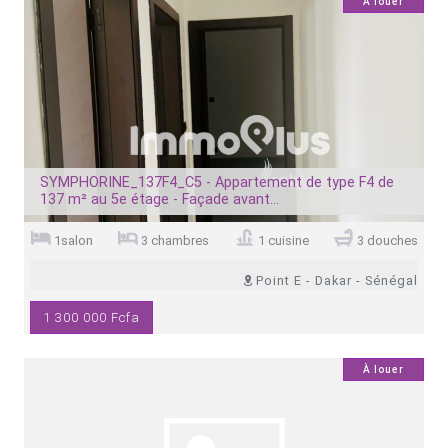
4
À louer
SYMPHORINE_137F4_C5 - Appartement de type F4 de
137 m² au 5e étage - Façade avant...
1salon
3 chambres
1 cuisine
3 douches
Point E - Dakar - Sénégal
1 300 000 Fcfa
0
À louer