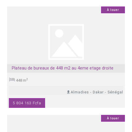
0
À louer
Plateau de bureaux de 448 m2 au 4eme etage droite
2
448 m
Almadies - Dakar - Sénégal
5 804 163 Fcfa
0
À louer