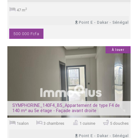
2
47 m
Point E - Dakar - Sénégal
500 000 Fcfa
6
À louer
SYMPHORINE_140F4_B5_Appartement de type F4 de
140 m² au 5e étage - Façade avant droite
1salon
3 chambres
1 cuisine
5 douches
Point E - Dakar - Sénégal