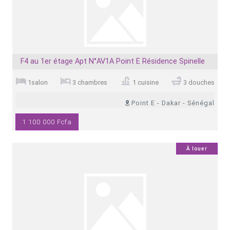
F4 au 1er étage Apt N°AV1A Point E Résidence Spinelle
1salon
3 chambres
1 cuisine
3 douches
Point E - Dakar - Sénégal
1 100 000 Fcfa
0
À louer