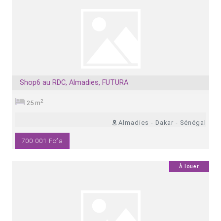
Shop6 au RDC, Almadies, FUTURA
2
25 m
Almadies - Dakar - Sénégal
700 001 Fcfa
0
À louer