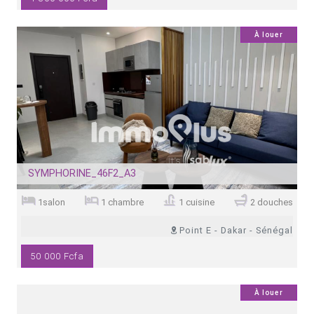
13
À louer
SYMPHORINE_46F2_A3
1salon
1 chambre
1 cuisine
2 douches
Point E - Dakar - Sénégal
50 000 Fcfa
0
À louer