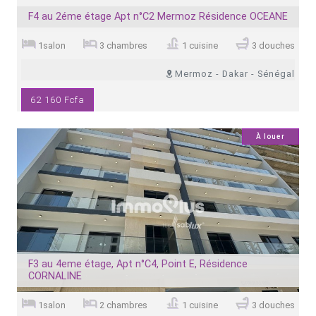
F4 au 2éme étage Apt n°C2 Mermoz Résidence OCEANE
1salon
3 chambres
1 cuisine
3 douches
Mermoz - Dakar - Sénégal
62 160 Fcfa
4
À louer
F3 au 4eme étage, Apt n°C4, Point E, Résidence
CORNALINE
1salon
2 chambres
1 cuisine
3 douches