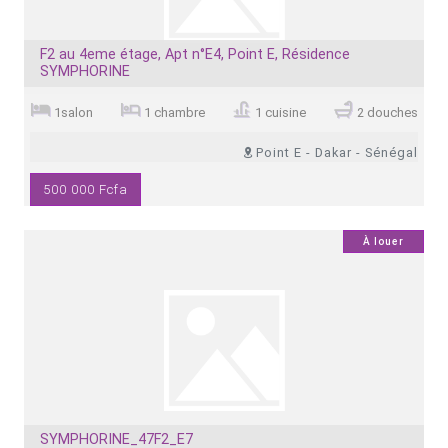
F2 au 4eme étage, Apt n°E4, Point E, Résidence
SYMPHORINE
1salon
1 chambre
1 cuisine
2 douches
Point E - Dakar - Sénégal
500 000 Fcfa
0
À louer
SYMPHORINE_47F2_E7