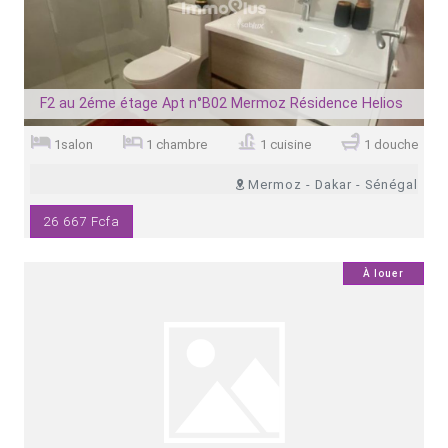
F2 au 2éme étage Apt n°B02 Mermoz Résidence Helios
1salon
1 chambre
1 cuisine
1 douche
Mermoz - Dakar - Sénégal
26 667 Fcfa
0
À louer