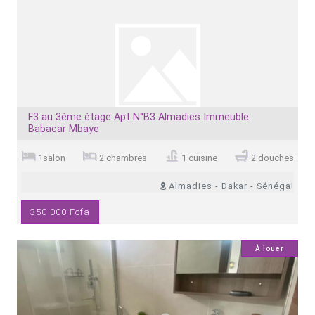
F3 au 3éme étage Apt N°B3 Almadies Immeuble
Babacar Mbaye
1salon
2 chambres
1 cuisine
2 douches
Almadies - Dakar - Sénégal
350 000 Fcfa
1
À louer