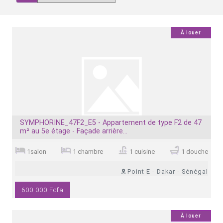
0
À louer
SYMPHORINE_47F2_E5 - Appartement de type F2 de 47
m² au 5e étage - Façade arrière...
1salon
1 chambre
1 cuisine
1 douche
Point E - Dakar - Sénégal
600 000 Fcfa
0
À louer