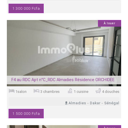
1 300 000 Fcfa
7
À louer
F4 au RDC Apt n°C_RDC Almadies Résidence ORCHIDEE
1salon
3 chambres
1 cuisine
4 douches
Almadies - Dakar - Sénégal
1 500 000 Fcfa