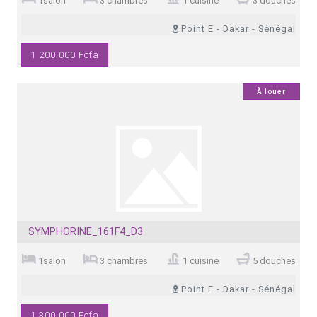
1salon
3 chambres
1 cuisine
3 douches
Point E - Dakar - Sénégal
1 200 000 Fcfa
0
À louer
SYMPHORINE_161F4_D3
1salon
3 chambres
1 cuisine
5 douches
Point E - Dakar - Sénégal
1 300 000 Fcfa