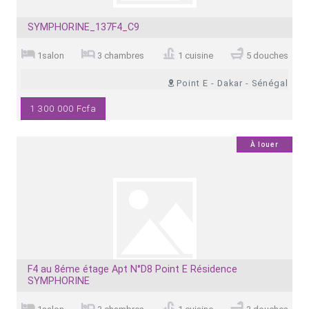
SYMPHORINE_137F4_C9
1salon
3 chambres
1 cuisine
5 douches
Point E - Dakar - Sénégal
1 300 000 Fcfa
0
À louer
F4 au 8éme étage Apt N°D8 Point E Résidence
SYMPHORINE