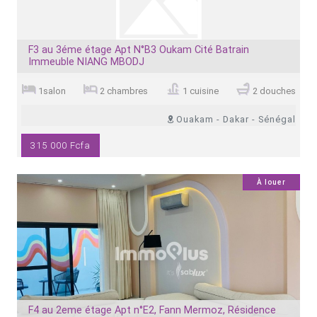
F3 au 3éme étage Apt N°B3 Oukam Cité Batrain
Immeuble NIANG MBODJ
1salon
2 chambres
1 cuisine
2 douches
Ouakam - Dakar - Sénégal
315 000 Fcfa
7
À louer
F4 au 2eme étage Apt n°E2, Fann Mermoz, Résidence