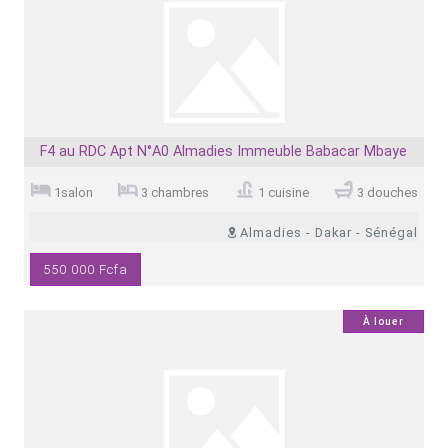
F4 au RDC Apt N°A0 Almadies Immeuble Babacar Mbaye
1salon
3 chambres
1 cuisine
3 douches
Almadies - Dakar - Sénégal
550 000 Fcfa
0
À louer