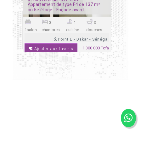
es
Appartement de type F4 de 137 m²
F4 au 9em
au 5e étage - Façade avant...
Almadies
4
3
1
3
ches
1salon
chambres
cuisine
douches
1salon
ch
 Sénégal
Point E - Dakar - Sénégal
 000 Fcfa
1 300 000 Fcfa
Ajouter aux favoris
Ajoute