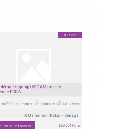
À louer
0
 4éme étage Apt N°G4 Mamelles
F4 au 4éme étage A
dence ECRIN
Résidence Kleber
2
lon
3 chambres
1 cuisine
3 douches
174 m
Mamelles - Dakar - Sénégal
800 001 Fcfa
outer aux favoris
Ajouter aux favor