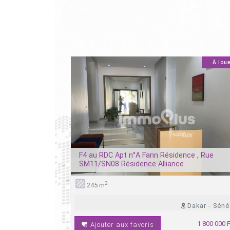
À louer
À lou
0
amelles
F4 au RDC Apt n°A Fann Résidence , Rue
SM11/SN08 Résidence Alliance
2
isine
3 douches
245 m
- Dakar - Sénégal
Dakar - Séné
850 000 Fcfa
1 800 000 
Ajouter aux favoris