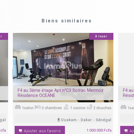
Biens similaires
er
À louer
13
3
F4 au 3éme étage Apt n°C3 Sotrac Mermoz
F4 au
Résidence OCEANE
Rési
1salon
3 chambres
1 cuisine
2 douches
1sa
gal
Ouakam - Dakar - Sénégal
Fcfa
1 000 000 Fcfa
Ajouter aux favoris
Aj