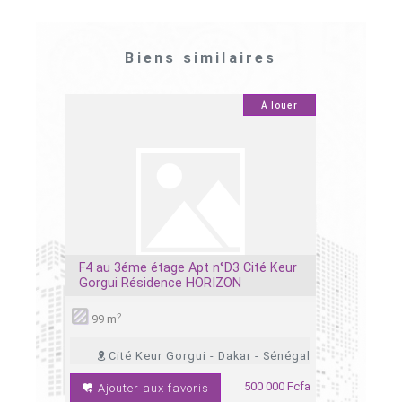
Biens similaires
À louer
À louer
0
0
SYMPHOR
tié 2
F4 au 3éme étage Apt n°D3 Cité Keur
Appartem
Gorgui Résidence HORIZON
au 5e éta
2
4
99 m
ches
1salon
ch
Cité Keur Gorgui - Dakar - Sénégal
 Sénégal
500 000 Fcfa
Ajouter aux favoris
 000 Fcfa
Ajoute